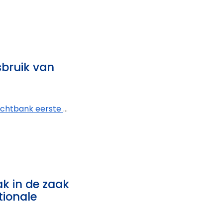
sbruik van
k eerste aanleg West-Vlaanderen - afdeling Kortrijk
ak in de zaak
tionale