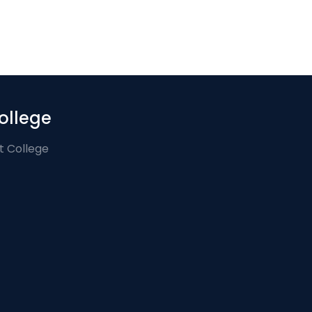
ollege
t College