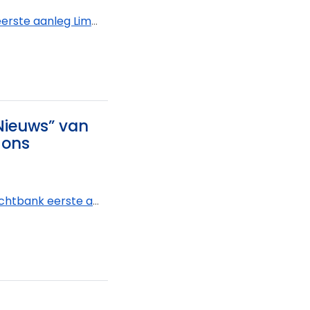
imburg - afdeling Tongeren-Borgloon
 Nieuws” van
 ons
k eerste aanleg Oost-Vlaanderen - afdeling Oudenaarde