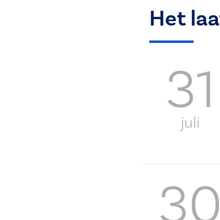
Het la
31
juli
3