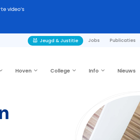
rte video’s
Jobs
Publicaties
Jeugd & Justitie
Hoven
College
Info
Nieuws
n