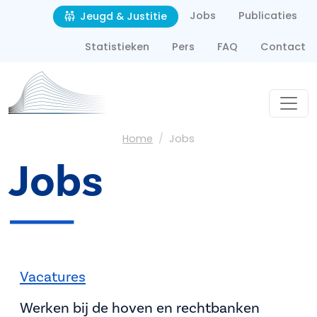
Second navigation
Overslaan en naar de inhoud gaan
Jobs
Publicaties
Jeugd & Justitie
Statistieken
Pers
FAQ
Contact
Kruimelpad
Home
Jobs
Jobs
Job menu
Vacatures
Werken bij de hoven en rechtbanken