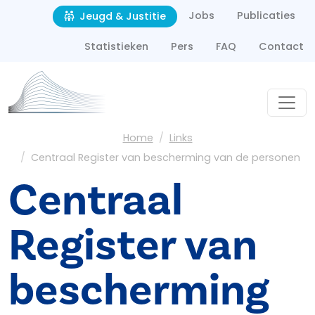
Second navigation
Overslaan en naar de inhoud gaan
Jobs
Publicaties
Jeugd & Justitie
Statistieken
Pers
FAQ
Contact
Kruimelpad
Home
Links
Centraal Register van bescherming van de personen
Centraal
Register van
bescherming