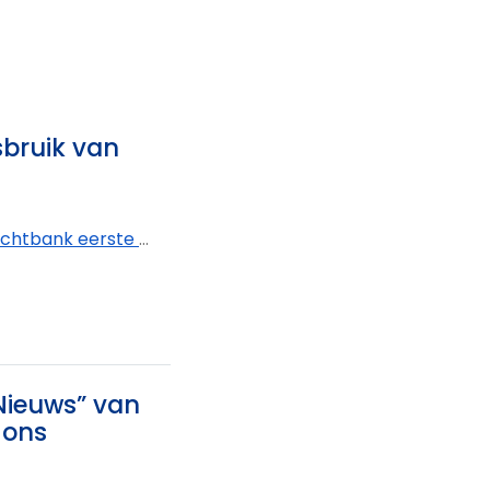
sbruik van
k eerste aanleg West-Vlaanderen - afdeling Kortrijk
 Nieuws” van
 ons