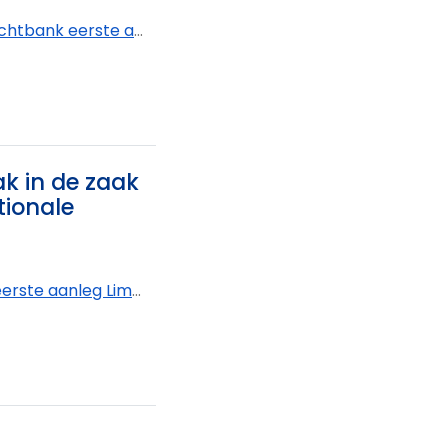
k eerste aanleg Oost-Vlaanderen - afdeling Oudenaarde
ak in de zaak
tionale
imburg - afdeling Tongeren-Borgloon