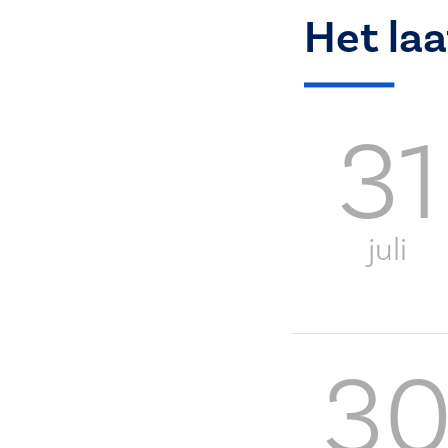
Het la
31
juli
3