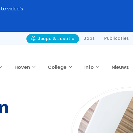
rte video’s
Jobs
Publicaties
Jeugd & Justitie
Hoven
College
Info
Nieuws
n