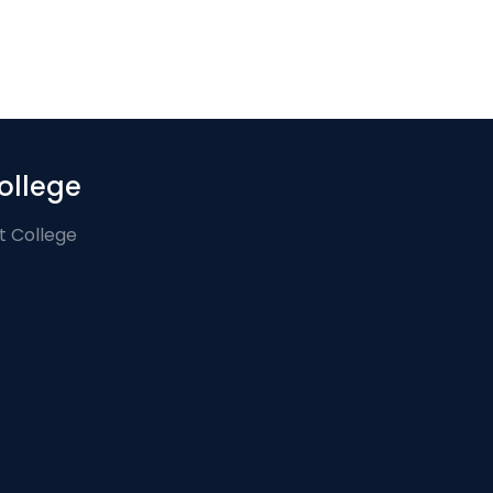
ollege
t College