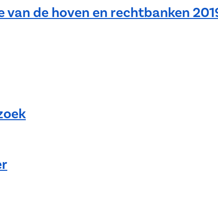
ge van de hoven en rechtbanken 201
zoek
er