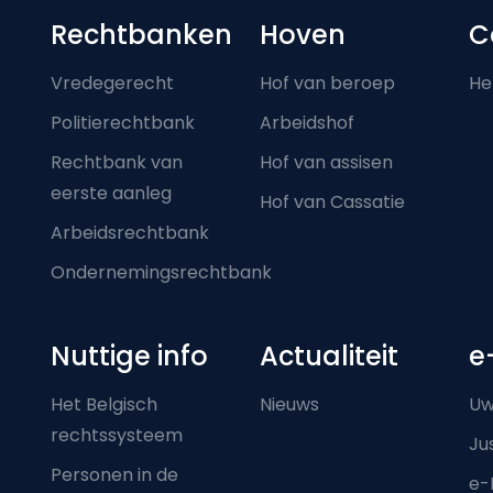
Footer-menu
Rechtbanken
Hoven
C
Vredegerecht
Hof van beroep
He
Politierechtbank
Arbeidshof
Rechtbank van
Hof van assisen
eerste aanleg
Hof van Cassatie
Arbeidsrechtbank
Ondernemingsrechtbank
Nuttige info
Actualiteit
e
Het Belgisch
Nieuws
Uw
rechtssysteem
Ju
Personen in de
e-