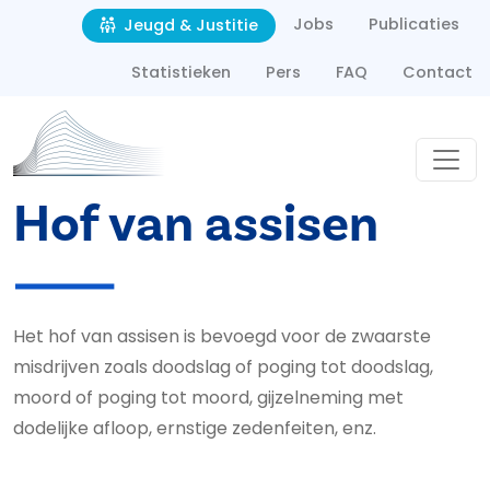
Second navigation
Overslaan en naar de inhoud gaan
Jobs
Publicaties
Jeugd & Justitie
Statistieken
Pers
FAQ
Contact
Hof van assisen
Het hof van assisen is bevoegd voor de zwaarste
misdrijven zoals doodslag of poging tot doodslag,
moord of poging tot moord, gijzelneming met
dodelijke afloop, ernstige zedenfeiten, enz.