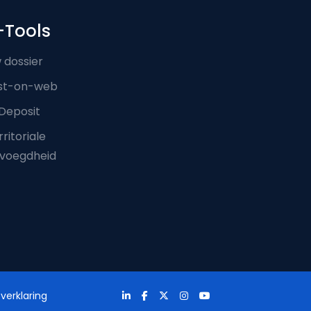
-Tools
 dossier
st-on-web
Deposit
ritoriale
voegdheid
verklaring