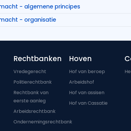
e macht - algemene principes
 macht - organisatie
Footer-menu
Rechtbanken
Hoven
C
Vredegerecht
Hof van beroep
He
Politierechtbank
Arbeidshof
Rechtbank van
Hof van assisen
eerste aanleg
Hof van Cassatie
Arbeidsrechtbank
Ondernemingsrechtbank