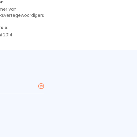
on
:
mer van
lksvertegewoordigers
rsie
:
i 2014