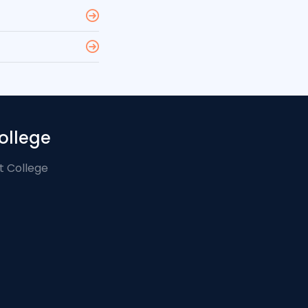
ollege
t College