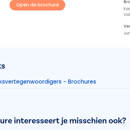
Br
Open de brochure
Ka
Vo
Ve
Jun
ks
ksvertegenwoordigers - Brochures
ure interesseert je misschien ook?