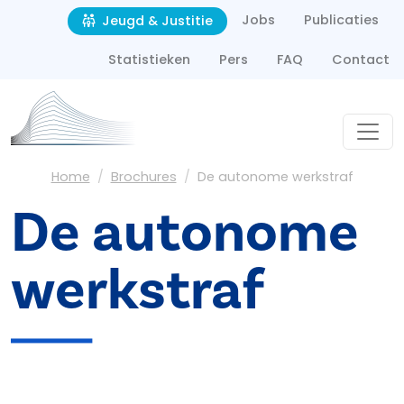
Second navigation
Overslaan en naar de inhoud gaan
Jobs
Publicaties
Jeugd & Justitie
Statistieken
Pers
FAQ
Contact
Kruimelpad
Home
Brochures
De autonome werkstraf
De autonome
werkstraf