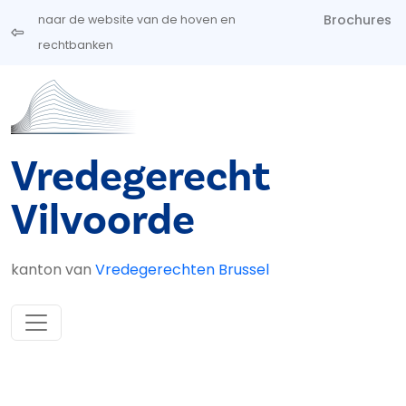
Overslaan en naar de inhoud gaan
Brochures
naar de website van de hoven en
rechtbanken
Vredegerecht
Vilvoorde
kanton van
Vredegerechten Brussel