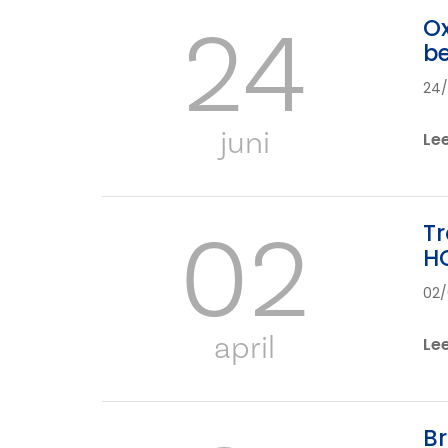
24
Ox
b
24
juni
Le
02
Tr
HO
02
april
Le
Br