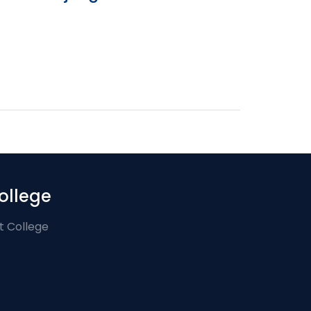
ollege
t College