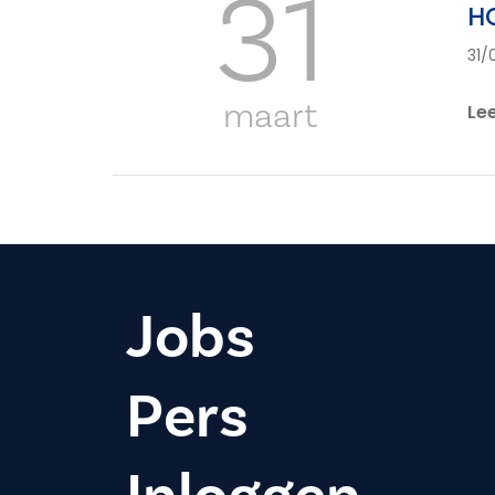
31
H
31/
maart
Le
Jobs
Pers