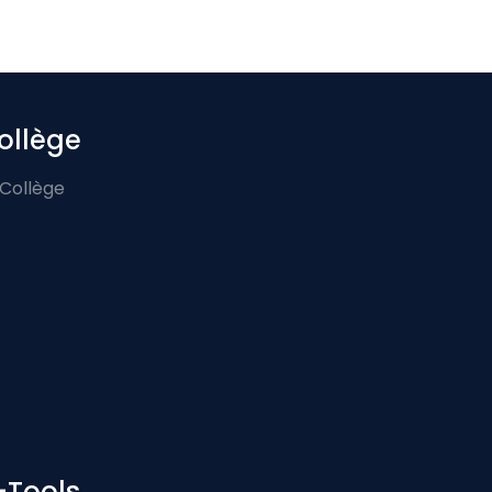
ollège
 Collège
-Tools