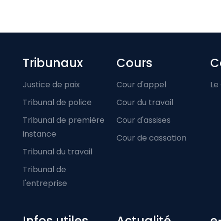
Footer-menu
Tribunaux
Cours
C
Justice de paix
Cour d'appel
Le
Tribunal de police
Cour du travail
Tribunal de première
Cour d'assises
instance
Cour de cassation
Tribunal du travail
Tribunal de
l'entreprise
Infos utiles
Actualité
e