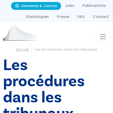
Second navigation
Aller au contenu principal
Jobs
Publications
Jeunesse & Justice
Statistiques
Presse
FAQ
Contact
Fil d'Ariane
Accueil
Les procédures dans les tribunaux
Les
procédures
dans les