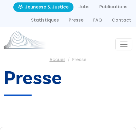
Second navigation
Aller au contenu principal
Jobs
Publications
Jeunesse & Justice
Statistiques
Presse
FAQ
Contact
Fil d'Ariane
Accueil
Presse
Presse