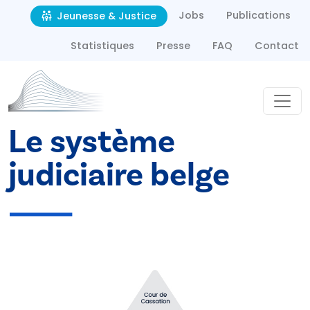
Second navigation
Aller au contenu principal
Jobs
Publications
Jeunesse & Justice
Statistiques
Presse
FAQ
Contact
Le système
judiciaire belge