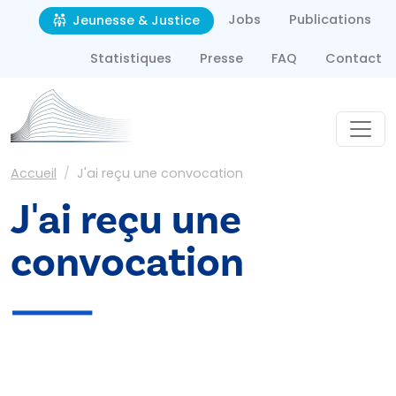
Second navigation
Aller au contenu principal
Jobs
Publications
Jeunesse & Justice
Statistiques
Presse
FAQ
Contact
Fil d'Ariane
Accueil
J'ai reçu une convocation
J'ai reçu une
convocation