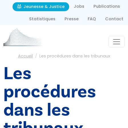
Second navigation
Aller au contenu principal
Jobs
Publications
Jeunesse & Justice
Statistiques
Presse
FAQ
Contact
Fil d'Ariane
Accueil
Les procédures dans les tribunaux
Les
procédures
dans les