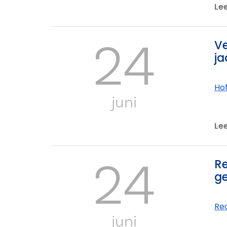
Le
24
Ve
ja
Ho
juni
Le
24
Re
ge
Re
juni