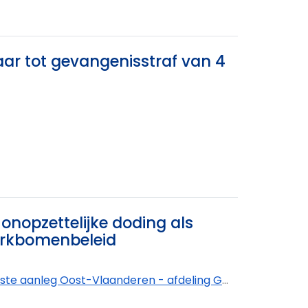
aar tot gevangenisstraf van 4
nopzettelijke doding als
parkbomenbeleid
te aanleg Oost-Vlaanderen - afdeling Gent