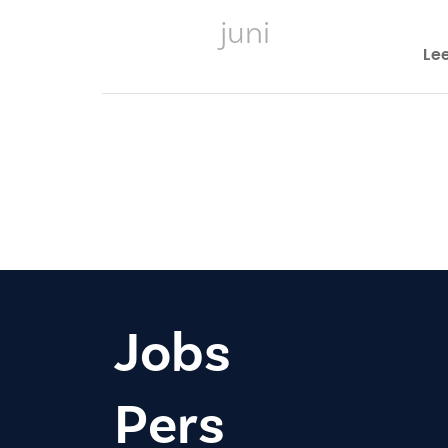
juni
Le
Paginering
Jobs
Pers