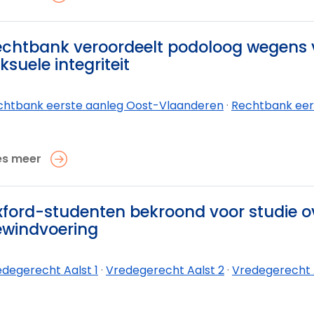
chtbank veroordeelt podoloog wegens 
ksuele integriteit
chtbank eerste aanleg Oost-Vlaanderen
·
Rechtbank eers
es meer
ford-studenten bekroond voor studie o
ewindvoering
degerecht Aalst 1
·
Vredegerecht Aalst 2
·
Vredegerecht 