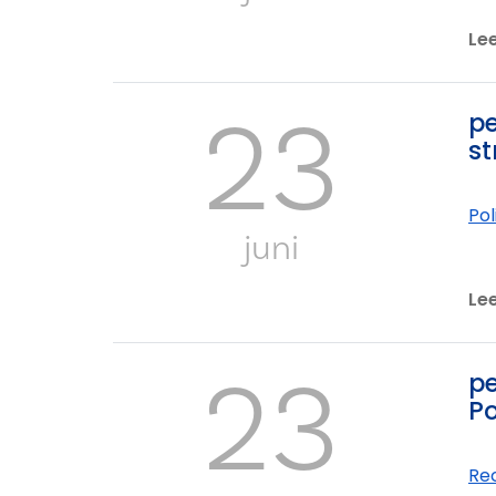
Le
23
pe
st
Pol
juni
Le
23
pe
Po
Re