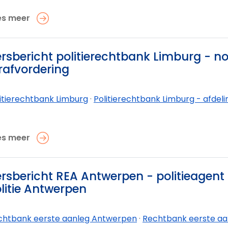
es meer
rsbericht politierechtbank Limburg - no
rafvordering
itierechtbank Limburg
·
Politierechtbank Limburg - afdeli
es meer
rsbericht REA Antwerpen - politieagent b
litie Antwerpen
chtbank eerste aanleg Antwerpen
·
Rechtbank eerste aa