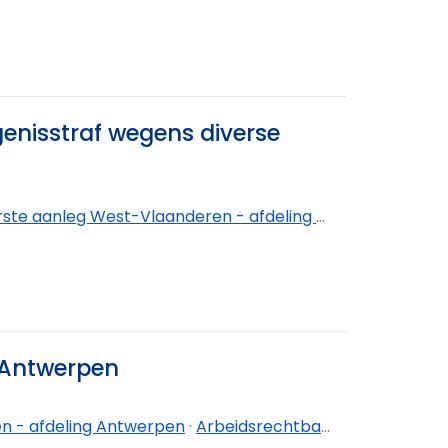
genisstraf wegens diverse
e aanleg West-Vlaanderen - afdeling Brugge
k Antwerpen
n - afdeling Antwerpen
·
Arbeidsrechtbank Antwerpen - afdeling Hasselt