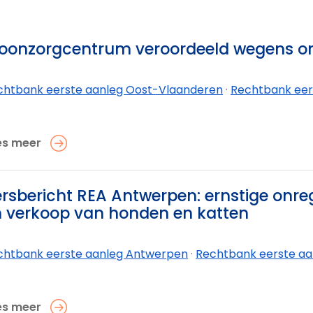
onzorgcentrum veroordeeld wegens ono
chtbank eerste aanleg Oost-Vlaanderen
·
Rechtbank eerste
es meer
rsbericht REA Antwerpen: ernstige onre
 verkoop van honden en katten
chtbank eerste aanleg Antwerpen
·
Rechtbank eerste aa
es meer