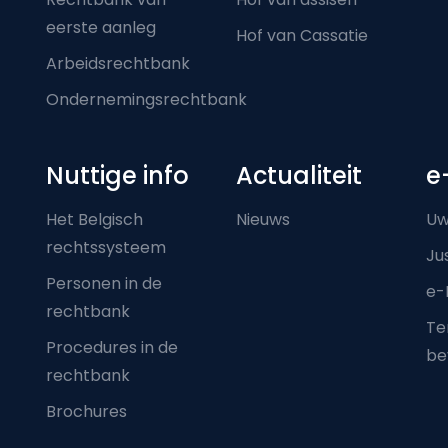
eerste aanleg
Hof van Cassatie
Arbeidsrechtbank
Ondernemingsrechtbank
Nuttige info
Actualiteit
e
Het Belgisch
Nieuws
Uw
rechtssysteem
Ju
Personen in de
e-
rechtbank
Ter
Procedures in de
be
rechtbank
Brochures