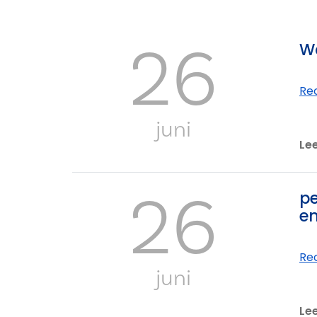
26
Wo
Re
juni
Le
26
pe
en
Re
juni
Le