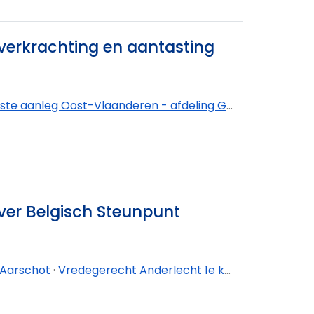
verkrachting en aantasting
te aanleg Oost-Vlaanderen - afdeling Gent
ver Belgisch Steunpunt
Aarschot
·
Vredegerecht Anderlecht 1e kanton
·
Vredeger