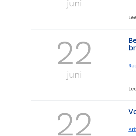
juni
Le
22
Be
br
Re
juni
Le
22
Vo
Ar