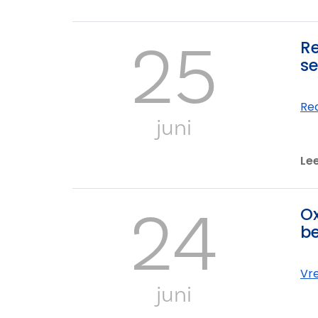
25
Re
se
Re
juni
Le
24
Ox
b
Vre
juni