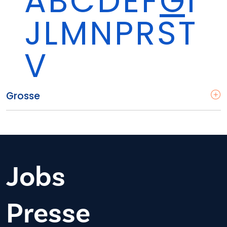
A
B
C
D
É
F
G
I
J
L
M
N
P
R
S
T
V
Grosse
Jobs
Presse