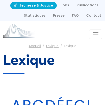
Second navigation
Aller au contenu principal
Jobs
Publications
Jeunesse & Justice
Statistiques
Presse
FAQ
Contact
Fil d'Ariane
Accueil
Lexique
Lexique
Lexique