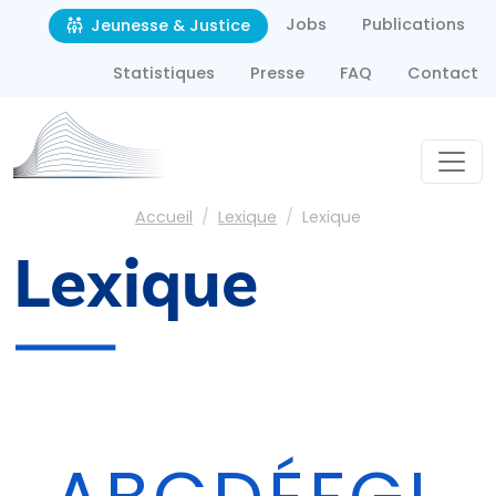
Second navigation
Aller au contenu principal
Jobs
Publications
Jeunesse & Justice
Statistiques
Presse
FAQ
Contact
Fil d'Ariane
Accueil
Lexique
Lexique
Lexique