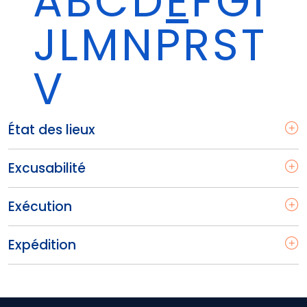
A
B
C
D
É
F
G
I
J
L
M
N
P
R
S
T
V
État des lieux
Excusabilité
Exécution
Expédition