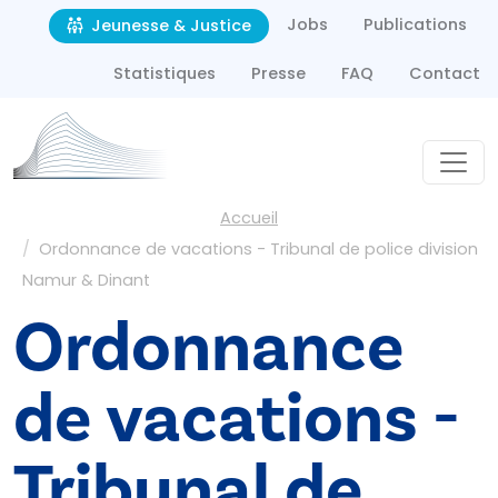
Second navigation
Aller au contenu principal
Jobs
Publications
Jeunesse & Justice
Statistiques
Presse
FAQ
Contact
Fil d'Ariane
Accueil
Ordonnance de vacations - Tribunal de police division
Namur & Dinant
Ordonnance
de vacations -
Tribunal de