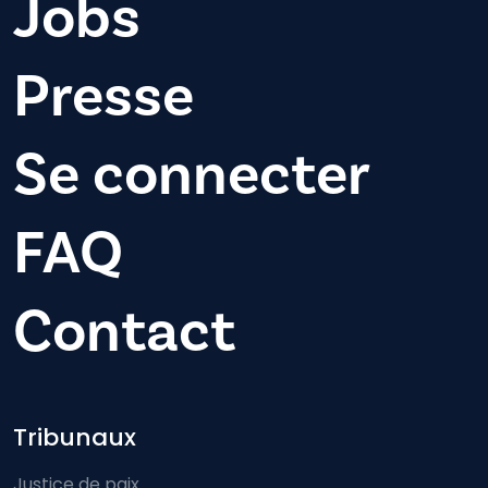
Jobs
Presse
Se connecter
FAQ
Contact
Footer-menu
Tribunaux
Justice de paix