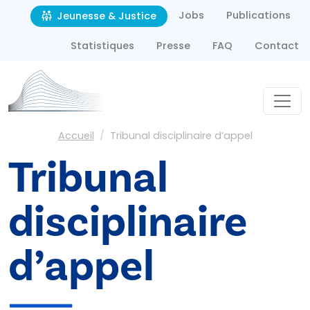
Second navigation
Aller au contenu principal
Jobs
Publications
Jeunesse & Justice
Statistiques
Presse
FAQ
Contact
Fil d'Ariane
Accueil
Tribunal disciplinaire d’appel
Tribunal
disciplinaire
d’appel