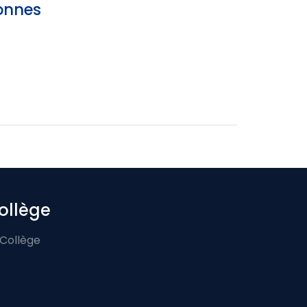
sonnes
ollège
 Collège