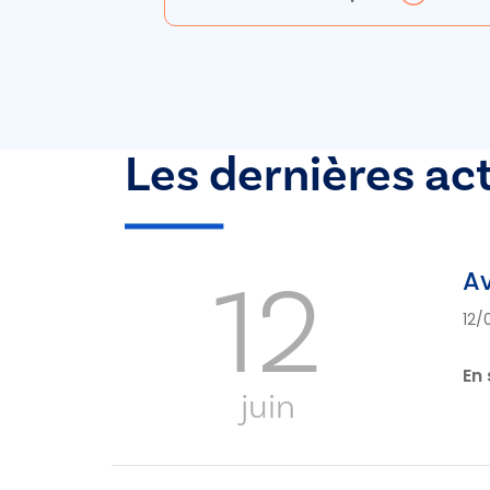
Les dernières ac
12
Av
12/
En 
juin