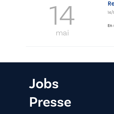
14
Re
14/
En 
mai
Jobs
Presse