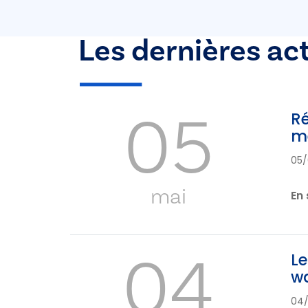
Les dernières ac
05
Ré
me
05/
mai
En 
04
Le
wa
04