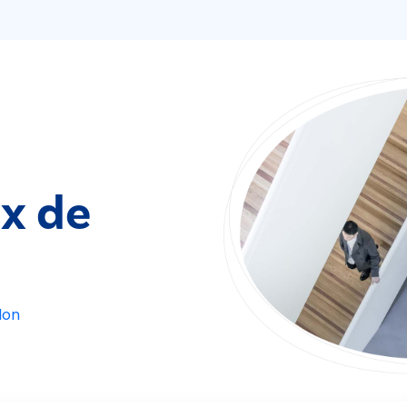
ix de
lon