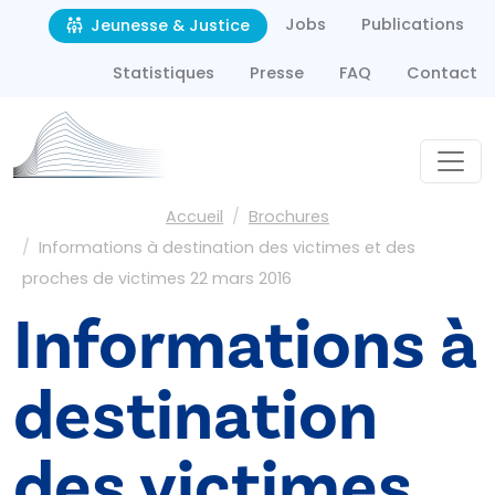
Second navigation
Aller au contenu principal
Jobs
Publications
Jeunesse & Justice
Statistiques
Presse
FAQ
Contact
Fil d'Ariane
Accueil
Brochures
Informations à destination des victimes et des
proches de victimes 22 mars 2016
Informations à
destination
des victimes