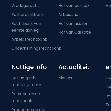
Vredegerecht
Hof van beroep
He
Politierechtbank
Arbeidshof
Rechtbank van
Hof van assisen
eerste aanleg
Hof van Cassatie
Arbeidsrechtbank
Ondernemingsrechtbank
Nuttige info
Actualiteit
e
Het Belgisch
Nieuws
Uw
rechtssysteem
Ju
Personen in de
e-
rechtbank
Ter
Procedures in de