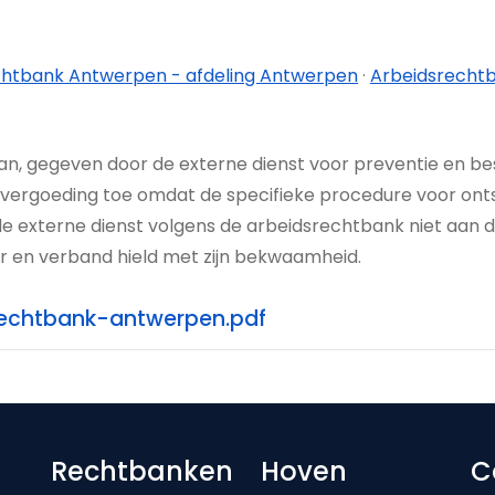
chtbank Antwerpen - afdeling Antwerpen
·
Arbeidsrechtb
aan, gegeven door de externe dienst voor preventie en b
ergoeding toe omdat de specifieke procedure voor ontsl
e externe dienst volgens de arbeidsrechtbank niet aan 
ur en verband hield met zijn bekwaamheid.
rechtbank-antwerpen.pdf
Footer-menu
Rechtbanken
Hoven
C