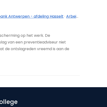
ank Antwerpen - afdeling Hasselt
·
Arbeidsrechtbank Antwerpen - afdeling Mechelen
escherming op het werk. De
ag van een preventieadviseur niet
dat de ontslagreden vreemd is aan de
ollege