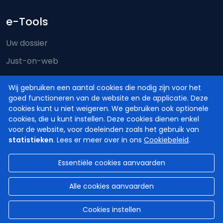
e-Tools
Uw dossier
Just-on-web
e-Deposit
Wij gebruiken een aantal cookies die nodig zijn voor het
Territoriale bevoegdheid
goed functioneren van de website en de applicatie. Deze
cookies kunt u niet weigeren. We gebruiken ook optionele
cookies, die u kunt instellen. Deze cookies dienen enkel
voor de website, voor doeleinden zoals het gebruik van
statistieken
. Lees er meer over in ons
Cookiebeleid
.
Essentiële cookies aanvaarden
© Hoven en Rechtbanken van België
2026
Disclaimer
Privacy
Cookiebeleid
Alle cookies aanvaarden
Toegankelijkheidsverklaring
Cookies instellen