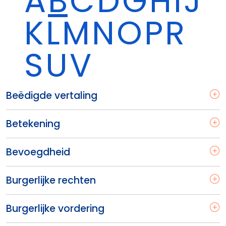
A
B
C
D
G
H
I
J
K
L
M
N
O
P
R
S
U
V
Beëdigde vertaling
Betekening
Bevoegdheid
Burgerlijke rechten
Burgerlijke vordering