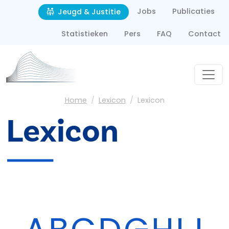
Second navigation
Overslaan en naar de inhoud gaan
Jobs
Publicaties
Jeugd & Justitie
Statistieken
Pers
FAQ
Contact
Kruimelpad
Home
Lexicon
Lexicon
Lexicon