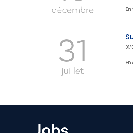
décembre
En 
31
Su
31/
En 
juillet
Jobs