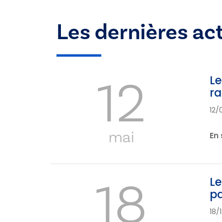
Les dernières ac
12
Le
ra
12/
mai
En 
18
Le
pa
18/