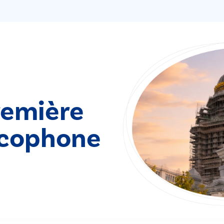
remière
ncophone