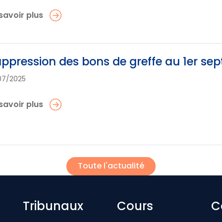
savoir plus
ppression des bons de greffe au 1er se
07/2025
savoir plus
Toute l'actualité
Footer-menu
Tribunaux
Cours
C