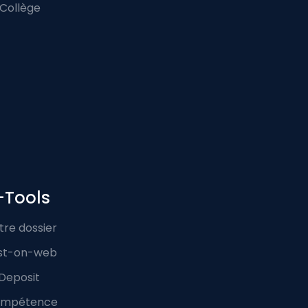
 Collège
-Tools
tre dossier
st-on-web
Deposit
mpétence