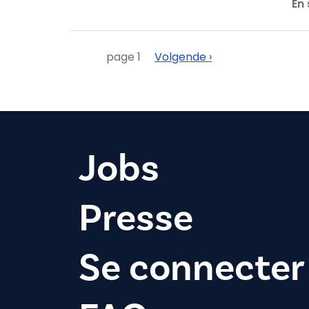
En 
Pagination
Suivant
page 1
Volgende ›
Jobs
Presse
Se connecter