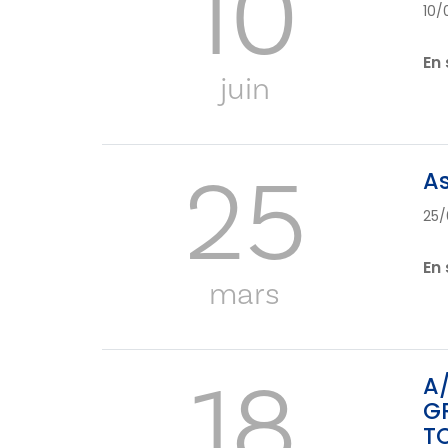
10
10/
En 
juin
25
As
25/
En 
mars
18
A/
GR
T