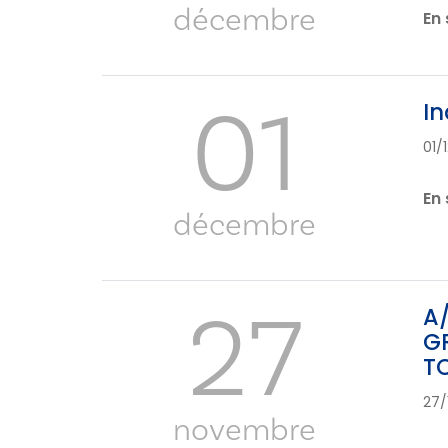
décembre
En 
01
In
01/
En 
décembre
27
A/
GR
TO
27/
novembre