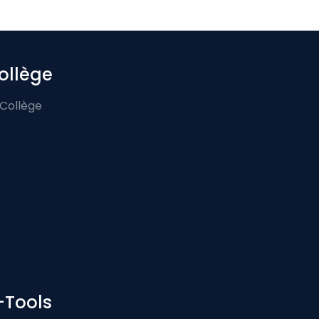
ollège
 Collège
-Tools