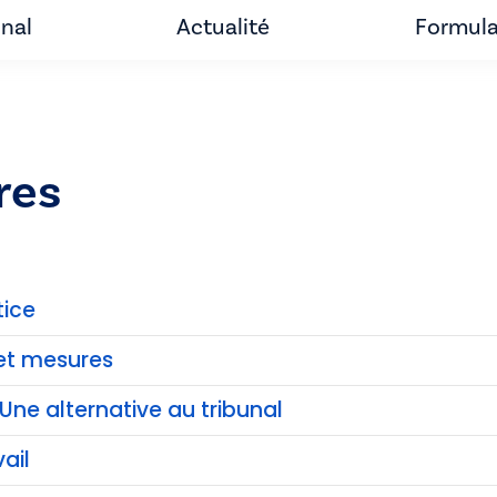
unal
Actualité
Formula
res
tice
et mesures
Une alternative au tribunal
ail