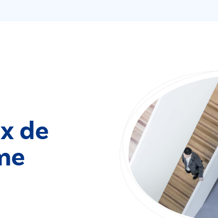
ix de
ème