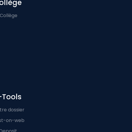
ollège
 Collège
-Tools
tre dossier
st-on-web
Deposit