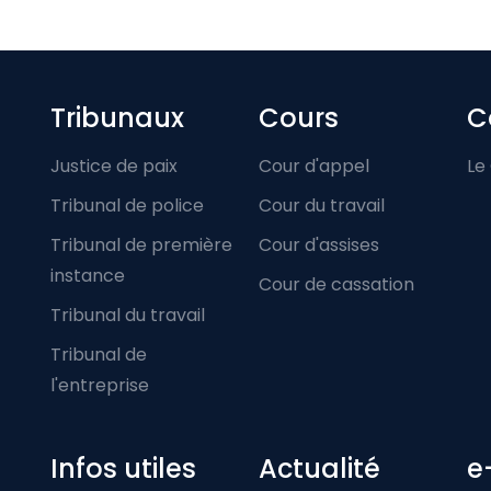
Footer-menu
Tribunaux
Cours
C
Justice de paix
Cour d'appel
Le
Tribunal de police
Cour du travail
Tribunal de première
Cour d'assises
instance
Cour de cassation
Tribunal du travail
Tribunal de
l'entreprise
Infos utiles
Actualité
e