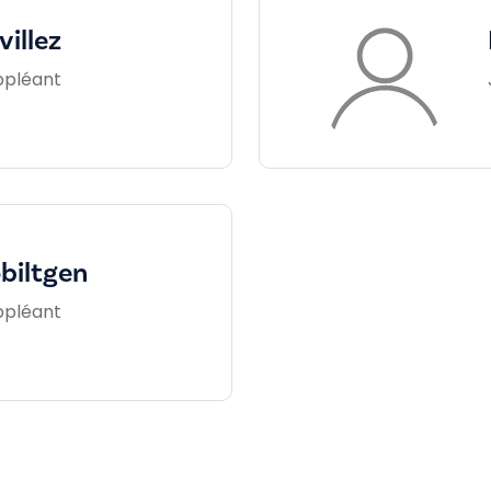
villez
ppléant
obiltgen
ppléant