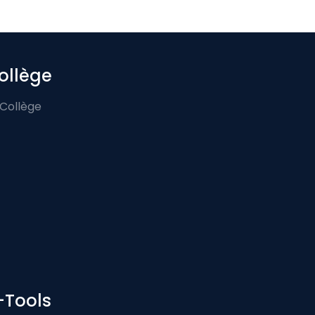
ollège
 Collège
-Tools