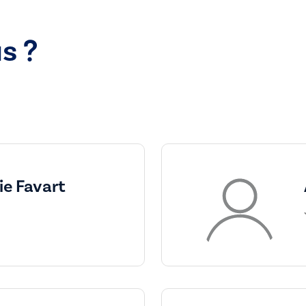
s ?
e Favart