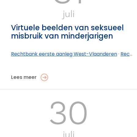
juli
Virtuele beelden van seksueel
misbruik van minderjarigen
Rechtbank eerste aanleg West-Vlaanderen
·
Rechtbank eerste aanleg West-Vlaanderen - afdeling Kortrijk
Lees meer
30
juli