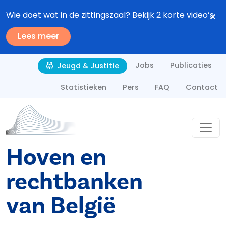
Overslaan en naar de inhoud gaan
Wie doet wat in de zittingszaal? Bekijk 2 korte video’s
Lees meer
Second navigation
Jobs
Publicaties
Jeugd & Justitie
Statistieken
Pers
FAQ
Contact
Hoven en
rechtbanken
van België