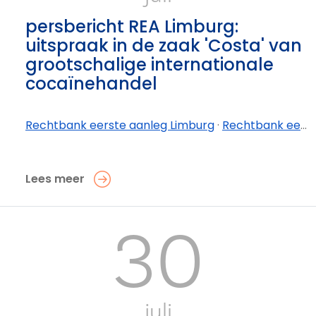
persbericht REA Limburg:
uitspraak in de zaak 'Costa' van
grootschalige internationale
cocaïnehandel
Rechtbank eerste aanleg Limburg
·
Rechtbank eerste aanleg Limburg - afdeling Tongeren-Borgloon
Lees meer
30
juli