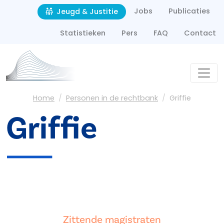
Second navigation
Overslaan en naar de inhoud gaan
Jobs
Publicaties
Jeugd & Justitie
Statistieken
Pers
FAQ
Contact
Kruimelpad
Home
Personen in de rechtbank
Griffie
Griffie
Zittende magistraten