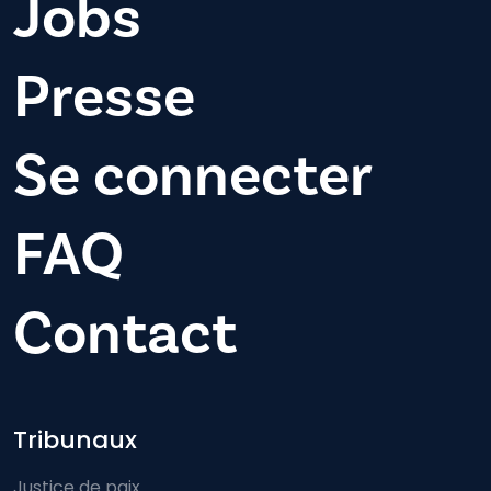
Jobs
Presse
Se connecter
FAQ
Contact
Footer-menu
Tribunaux
Justice de paix