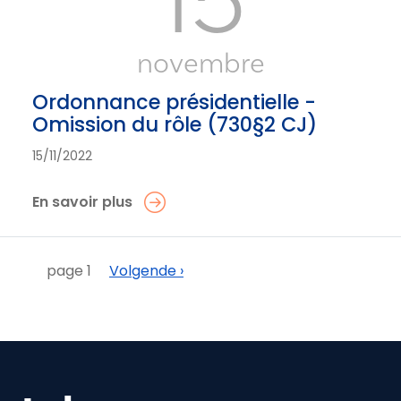
15
novembre
Ordonnance présidentielle -
Omission du rôle (730§2 CJ)
15/11/2022
En savoir plus
Pagination
Suivant
page 1
Volgende ›