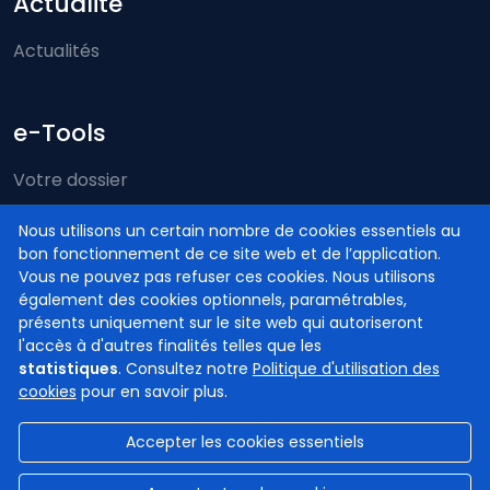
Actualité
Actualités
e-Tools
Votre dossier
Just-on-web
Nous utilisons un certain nombre de cookies essentiels au
bon fonctionnement de ce site web et de l’application.
e-Deposit
Vous ne pouvez pas refuser ces cookies. Nous utilisons
Compétence territoriale
également des cookies optionnels, paramétrables,
présents uniquement sur le site web qui autoriseront
l'accès à d'autres finalités telles que les
statistiques
. Consultez notre
Politique d'utilisation des
cookies
pour en savoir plus.
Accepter les cookies essentiels
© Cours et tribunaux de Belgique
2026
Disclaimer
Confidentialité
Gestion des cookies