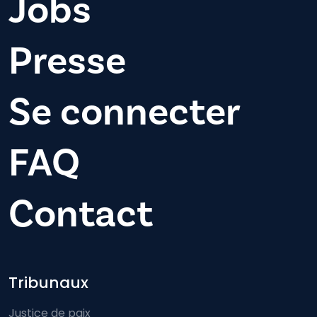
Jobs
Presse
Se connecter
FAQ
Contact
Footer-menu
Tribunaux
Justice de paix