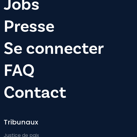
Jobs
Presse
Se connecter
FAQ
Contact
Footer-menu
Tribunaux
Justice de paix