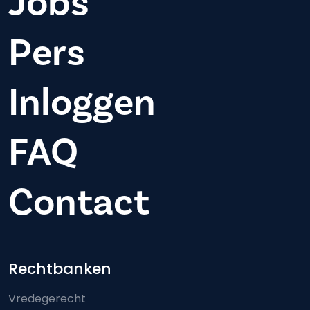
Jobs
Pers
Inloggen
FAQ
Contact
Footer-menu
Rechtbanken
Vredegerecht