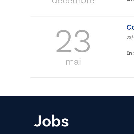
23
Co
23/
En 
mai
Jobs