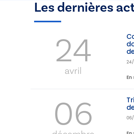
Les dernières ac
24
Co
do
de
24
avril
En 
06
Tr
de
06/
décembre
En 