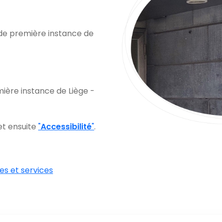
 de première instance de
.
ère instance de Liège -
 et ensuite
"
Accessibilité
"
.
es et services