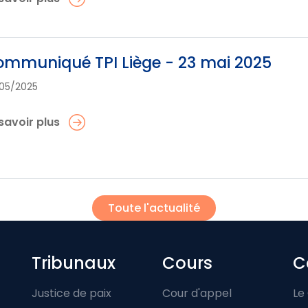
mmuniqué TPI Liège - 23 mai 2025
05/2025
savoir plus
Toute l'actualité
Footer-menu
Tribunaux
Cours
C
Justice de paix
Cour d'appel
Le