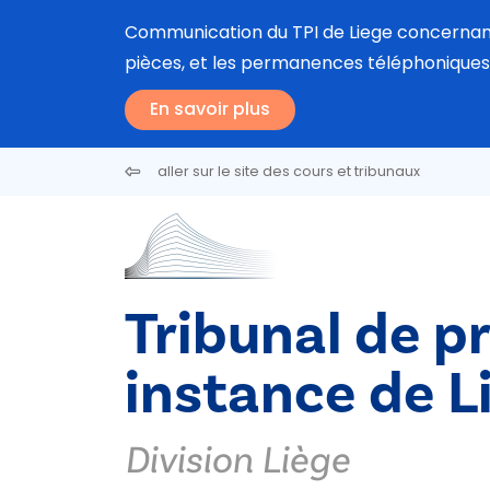
Aller au contenu principal
Communication du TPI de Liege concernant la
pièces, et les permanences téléphoniques
En savoir plus
aller sur le site des cours et tribunaux
Tribunal de p
instance de L
Division Liège