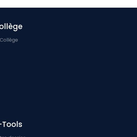
ollège
 Collège
-Tools