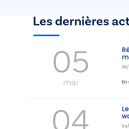
Les dernières ac
05
Ré
me
05/
mai
En 
04
Le
wa
04