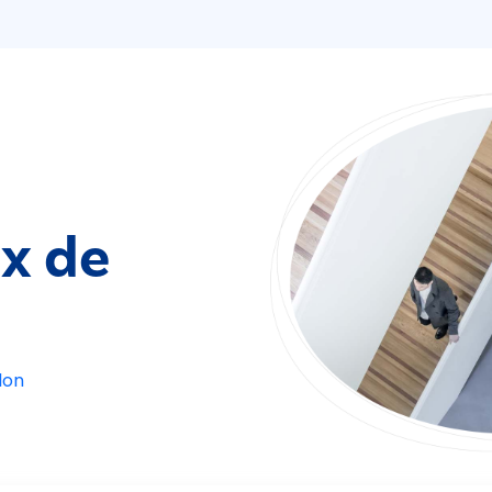
ix de
lon