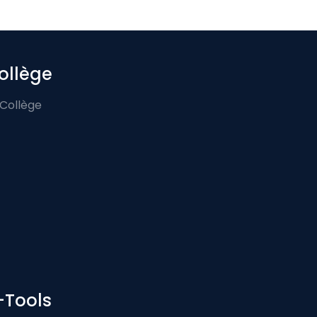
ollège
 Collège
-Tools