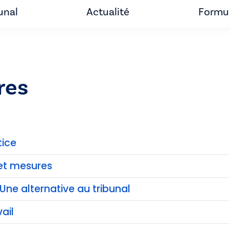
unal
Actualité
Formul
res
tice
et mesures
Une alternative au tribunal
ail