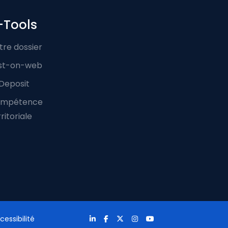
-Tools
tre dossier
st-on-web
Deposit
mpétence
ritoriale
cessibilité