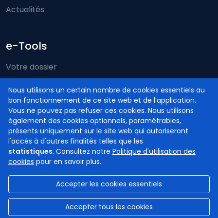
Actualités
e-Tools
Votre dossier
Just-on-web
Nous utilisons un certain nombre de cookies essentiels au
bon fonctionnement de ce site web et de l’application.
e-Deposit
Vous ne pouvez pas refuser ces cookies. Nous utilisons
Compétence territoriale
également des cookies optionnels, paramétrables,
présents uniquement sur le site web qui autoriseront
l'accès à d'autres finalités telles que les
statistiques
. Consultez notre
Politique d'utilisation des
cookies
pour en savoir plus.
Accepter les cookies essentiels
© Cours et tribunaux de Belgique
2026
Disclaimer
Confidentialité
Gestion des cookies
Accepter tous les cookies
Accessibilité