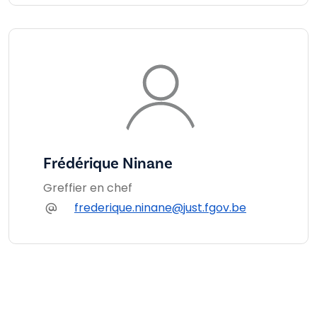
Frédérique Ninane
Greffier en chef
frederique.ninane@just.fgov.be