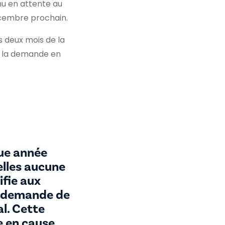
enu en attente au
écembre prochain.
s deux mois de la
de la demande en
que année
uelles aucune
ifie aux
e demande de
al. Cette
e en cause,