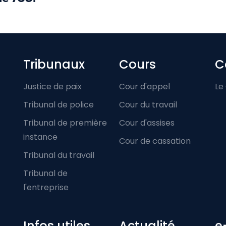
Footer-menu
Tribunaux
Cours
C
Justice de paix
Cour d'appel
Le
Tribunal de police
Cour du travail
Tribunal de première
Cour d'assises
instance
Cour de cassation
Tribunal du travail
Tribunal de
l'entreprise
Infos utiles
Actualité
e