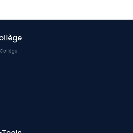
ollège
 Collège
-Tools