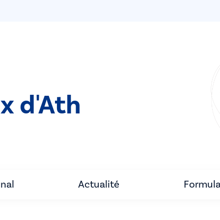
x d'Ath
unal
Actualité
Formula