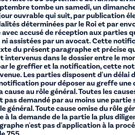
 septembre tombe un samedi, un dimanche
e jour ouvrable qui suit, par publication é
alités déterminées par le Roi et par envo
vec accusé de réception aux parties qui
ni assistées par un avocat. Cette notifi
exte du présent paragraphe et précise qu
 intervenus dans le dossier entre le mo
ar le greffier et la notification, cette no
avenue. Les parties disposent d'un délai
 notification pour déposer au greffe un
a cause au rôle général.
Toutes les cause
st pas demandé par au moins une partie 
ôle général. Toute cause omise du rôle gé
e à la demande de la partie la plus dilige
raphe n'est pas d'application à la procé
cle 755.