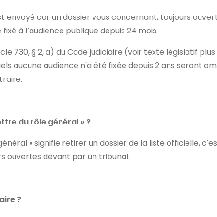
st envoyé car un dossier vous concernant, toujours ouvert
é fixé à l’audience publique depuis 24 mois.
icle 730, § 2, a) du Code judiciaire (voir texte législatif plus
uels aucune audience n'a été fixée depuis 2 ans seront omi
raire.
ttre du rôle général » ?
éral » signifie retirer un dossier de la liste officielle, c'es
rs ouvertes devant par un tribunal.
aire ?