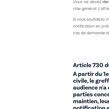
Vous ne devez
rie
rôle général. L’af
Si vous souhaitez m
notification en pré
cas de demande de
Article 730 d
A partir du 1
civile, le gre
audience n'a 
parties conc
maintien, leu
notification 