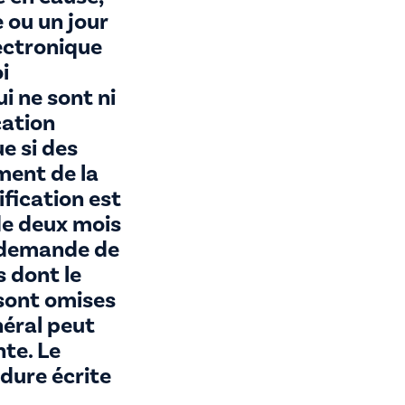
 ou un jour
lectronique
i
 ne sont ni
cation
e si des
ment de la
tification est
 de deux mois
e demande de
s dont le
sont omises
néral peut
nte. Le
dure écrite