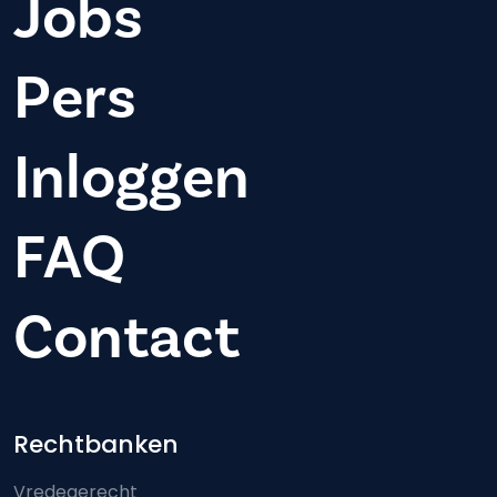
Jobs
Pers
Inloggen
FAQ
Contact
Footer-menu
Rechtbanken
Vredegerecht