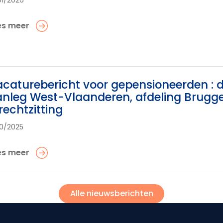
01/2026
es meer
caturebericht voor gepensioneerden : 
nleg West-Vlaanderen, afdeling Brugge
rechtzitting
10/2025
es meer
Alle nieuwsberichten