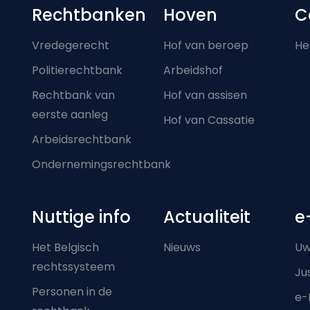
Footer-menu
Rechtbanken
Hoven
C
Vredegerecht
Hof van beroep
He
Politierechtbank
Arbeidshof
Rechtbank van
Hof van assisen
eerste aanleg
Hof van Cassatie
Arbeidsrechtbank
Ondernemingsrechtbank
Nuttige info
Actualiteit
e
Het Belgisch
Nieuws
Uw
rechtssysteem
Ju
Personen in de
e-