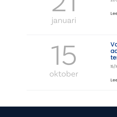
21
21/
Le
januari
15
Va
aa
te
15/
oktober
Le