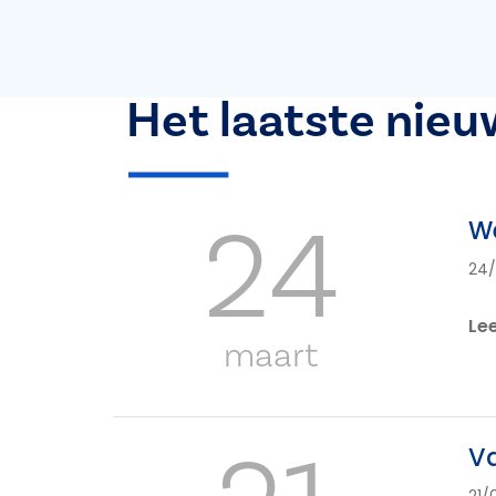
Het laatste nieu
24
We
24/
Le
maart
Va