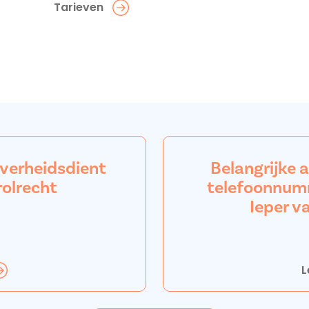
Tarieven
overheidsdient
Belangrijke 
rolrecht
telefoonnum
Ieper v
L