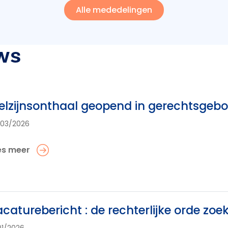
Alle mededelingen
ws
lzijnsonthaal geopend in gerechtsgebou
03/2026
es meer
caturebericht : de rechterlijke orde zoe