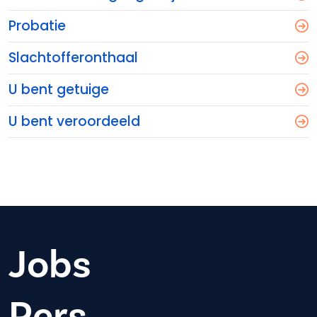
Probatie
Slachtofferonthaal
U bent getuige
U bent veroordeeld
Jobs
Pers